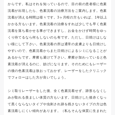
からです。私はそれを知っているので、目の前の患者様に色素
沈着が出現したら、色素沈着の治療方法をご案内します。色素
沈着が消える時間は様々です。3ヶ月程の方もいれば、1年以上
かかる方もいます。色素沈着の治療をすれば少しでも早く色素
沈着を落ち着かせる事ができますし、お金をかけず時間をゆっ
くり待てるなら何もしないのも有です。ただし、日焼けはしな
い様にして下さい。色素沈着の所は通常の皮膚よりも日焼けし
やすいので、色素沈着からまた日焼けによるシミになることが
あるからです。摩擦も避けて下さい。摩擦が加わっていると色
素沈着が消えるのに、妨げになります。そのためにもレーザー
の後の色素沈着は放おっておかず、レーザーをしたクリニック
でフォローはした方が良いでしょう。
シミ取りレーザーをした後、全く色素沈着せず、跡形もなくし
みが取れる羨ましい体質の方もいます。日焼けした後赤くなっ
て黒くならないタイプや虫刺され跡を残さないタイプの方は色
素沈着しにくい傾向があります。（私もそんな体質に生まれた