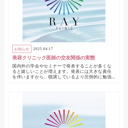
お知らせ
2025.04.17
美容クリニック医師の交友関係の実態
国内外の学会やセミナーで発表することが多くな
ると嬉しいことが増えます。発表には大きな責任
を伴いますから、聴講しているより圧倒的に勉強
になります。そのことが自分自身が発表すること
で得られる大きなメリットだと感じてきたのです
が、それより実は嬉しいことがありました。同じ
分野の医師友達がたくさんできたことです。私は
もともと美容医療を行っている大学病院で勤務し
ていたので、同じ医局で知り合った先生方と情報
交換することができていましたが、それでも開業
後は自分のクリニックで経験することが全てのリ
ソースだったので、情報は限られていました。診