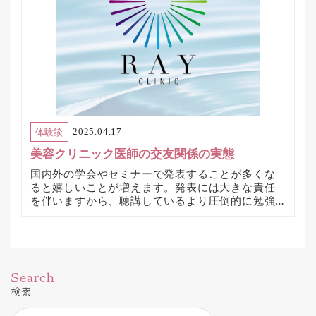
療上の問題解決は自分1人で負ってきたので、孤独
に学ぶ時期が長かったと思います。この学びの孤
独は開業されている多くの先生がお感じのことだ
と思います。そのせいか、休日も返上して勉強会
に参加する先生がとてもたくさんいらっしゃるな
と思います。私は長く、日本の美容医療分野には
情報共有やディスカッションが足りないなと感じ
てきました。だからディスカッションの要望を知
り合う先生に常々伝えてきました。積極的に発表
する機会が増えると、医師と個人的に話す機会も
体験談
2025.04.17
増えて、この考えに同意して下さる先生に多く出
美容クリニック医師の交友関係の実態
会うようになりました。みんな一生懸命なので話
し合ううちにとても仲良くなり、今では色んな治
国内外の学会やセミナーで発表することが多くな
療について話し合ったり、お互いのクリニックを
ると嬉しいことが増えます。発表には大きな責任
訪問して治療のやり方を実際に見て学びを深めた
を伴いますから、聴講しているより圧倒的に勉強
りと、たくさんの情報共有ができるようになりま
になります。そのことが自分自身が発表すること
した。これがとても刺激的でお互いの役に立って
で得られる大きなメリットだと感じてきたのです
いるなと存在のありがたさを身に染みて感じま
が、それより実は嬉しいことがありました。同じ
す。美容医療の分野が発展するために、医師同士
分野の医師友達がたくさんできたことです。私は
の自由な情報共有はとても大切だと思います。自
もともと美容医療を行っている大学病院で勤務し
Search
分1人では経験できる症例数が限られているからで
ていたので、同じ医局で知り合った先生方と情報
す。医師はみんな学ぶことが好きですし、自由な
検索
交換することができていましたが、それでも開業
発言が許されるとどんどんディスカッションした
後は自分のクリニックで経験することが全てのリ
り必要な情報をお互いに共有することが止まりま