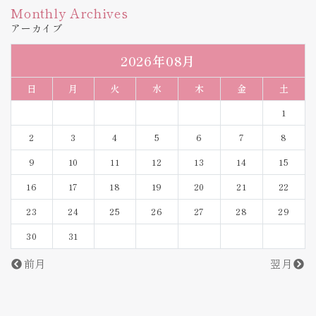
くして下さるこの業界の先生方に感謝です。
り必要な情報をお互いに共有することが止まりま
Monthly Archives
せん。とても楽しい関係です。そんな楽しさを知
アーカイブ
ってから私は、海外学会に一緒に出かけよう、と
知り合う医師をよく誘うようになりました。日本
2026年08月
の学会では得られない情報が多いですし、何より
海外の医師はディスカッションが上手なので、双
日
月
火
水
木
金
土
方向の情報共有量が豊富です。このような自由な
発言の場に、日本人医師がたくさんいたら、この
1
業界は益々良くなるなと私は本気で信じていま
す。日本の医師の治療は丁寧で、そして話合う内
2
3
4
5
6
7
8
容の質も高いです。ですが日本の先生方はそのこ
とに気付いていない場合も多く、海外学会参加を
9
10
11
12
13
14
15
躊躇される場合が多いです。まだ今は気持ちの準
備ができていないかもしれません。皆様英語が海
16
17
18
19
20
21
22
外学会参加の障壁になっているとお話しされます
が、実は話してみると外国の先生方よりずっと英
23
24
25
26
27
28
29
語が上手だったりします。これからは日本人医師
30
31
が海外でも学び、そのことで日本の美容医療は更
にその精度に磨きが掛かるでしょう。日本の医師
前月
翌月
が自信を持ち海外でも活躍する日はきっと近いで
す。そうなると患者様皆様にも世界と比較しても
日本の美容医療の質が高いことをを改めてご理解
頂けると思います。今日は患者様が知らない、美