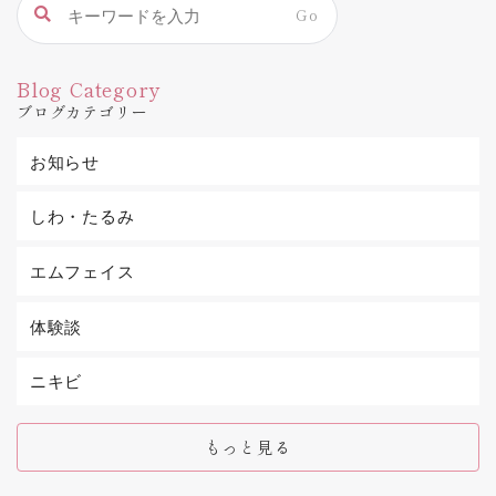
ソースだったので、情報は限られていました。診
Go
せん。とても楽しい関係です。そんな楽しさを知
療上の問題解決は自分1人で負ってきたので、孤独
ってから私は、海外学会に一緒に出かけよう、と
に学ぶ時期が長かったと思います。この学びの孤
知り合う医師をよく誘うようになりました。日本
独は開業されている多くの先生がお感じのことだ
の学会では得られない情報が多いですし、何より
Blog Category
と思います。そのせいか、休日も返上して勉強会
海外の医師はディスカッションが上手なので、双
ブログカテゴリー
に参加する先生がとてもたくさんいらっしゃるな
方向の情報共有量が豊富です。このような自由な
と思います。私は長く、日本の美容医療分野には
発言の場に、日本人医師がたくさんいたら、この
情報共有やディスカッションが足りないなと感じ
お知らせ
業界は益々良くなるなと私は本気で信じていま
てきました。だからディスカッションの要望を知
す。日本の医師の治療は丁寧で、そして話合う内
り合う先生に常々伝えてきました。積極的に発表
容の質も高いです。ですが日本の先生方はそのこ
しわ・たるみ
する機会が増えると、医師と個人的に話す機会も
とに気付いていない場合も多く、海外学会参加を
増えて、この考えに同意して下さる先生に多く出
躊躇される場合が多いです。まだ今は気持ちの準
会うようになりました。みんな一生懸命なので話
エムフェイス
備ができていないかもしれません。皆様英語が海
し合ううちにとても仲良くなり、今では色んな治
外学会参加の障壁になっているとお話しされます
療について話し合ったり、お互いのクリニックを
が、実は話してみると外国の先生方よりずっと英
訪問して治療のやり方を実際に見て学びを深めた
体験談
語が上手だったりします。これからは日本人医師
りと、たくさんの情報共有ができるようになりま
が海外でも学び、そのことで日本の美容医療は更
した。これがとても刺激的でお互いの役に立って
にその精度に磨きが掛かるでしょう。日本の医師
ニキビ
いるなと存在のありがたさを身に染みて感じま
が自信を持ち海外でも活躍する日はきっと近いで
す。美容医療の分野が発展するために、医師同士
す。そうなると患者様皆様にも世界と比較しても
の自由な情報共有はとても大切だと思います。自
日本の美容医療の質が高いことをを改めてご理解
もっと見る
分1人では経験できる症例数が限られているからで
頂けると思います。今日は患者様が知らない、美
す。医師はみんな学ぶことが好きですし、自由な
容医療医師の交友関係のお話しでした〜いつも良
発言が許されるとどんどんディスカッションした